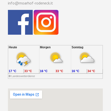
info@moarhof-rodeneck.it
Heute
Morgen
Sonntag
17 °C
33 °C
16 °C
33 °C
16 °C
34 °C
©
Landeswetterdienst